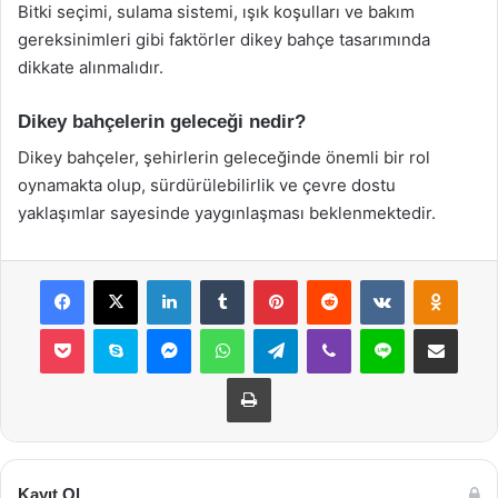
Bitki seçimi, sulama sistemi, ışık koşulları ve bakım
gereksinimleri gibi faktörler dikey bahçe tasarımında
dikkate alınmalıdır.
Dikey bahçelerin geleceği nedir?
Dikey bahçeler, şehirlerin geleceğinde önemli bir rol
oynamakta olup, sürdürülebilirlik ve çevre dostu
yaklaşımlar sayesinde yaygınlaşması beklenmektedir.
Facebook
X
LinkedIn
Tumblr
Pinterest
Reddit
VKontakte
Odnok
Pocket
Skype
Messenger
WhatsApp
Telegram
Viber
Line
E-Posta ile payla
Yazdır
Kayıt Ol