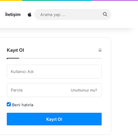
Sitemap
Arama
İletişim
yap
...
Kayıt Ol
Unuttunuz mu?
Beni hatırla
Kayıt Ol