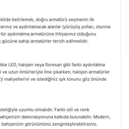
şekilde belirlemek, doğru armatürü seçmenin ilk
rınız ve aydınlatılacak alanlar (yürüyüş yolları, oturma
ngi tür aydınlatma armatürüne ihtiyacınız olduğunu
ık gücüne sahip armatürler tercih edilmelidir.
kle LED, halojen veya floresan gibi farklı aydınlatma
liği ve uzun ömürleriyle öne çıkarken, halojen armatürler
ji maliyetlerini ve istediğiniz ışık tonunu göz önünde
etiğiyle uyumlu olmalıdır. Farklı stil ve renk
 bahçenizin dekorasyonuna katkıda bulunabilir. Modern,
ek bahçenizin görünümünü zenginleştirebilirsiniz.