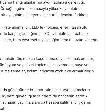
çenin hangi alanlarının aydınlatılması gerektiği,
r. Örneğin, güvenlik amacıyla yüksek aydınlatma
bir aydınlatma isteyen alanların ihtiyaçları farklıdır.
dikkate alınmalıdır. LED teknolojisi, enerji tasarrufu
le karşılaştırıldığında, LED aydınlatmalar daha az
zellikler, hem çevresel fayda sağlar hem de uzun vadede
nemlidir. Dış mekan koşullarına dayanıklı malzemeler,
alüminyum veya özel kaplamalı malzemeler, suya ve
tür malzemeler, bakım ihtiyacını azaltır ve armatürlerin
ı da göz önünde bulundurulmalıdır. Aydınlatmaların
unluk, hem güvenliği artırır hem de bahçenin estetik
latmanın yayılma alanı da hesaba katılmalıdır; geniş
ebilir.