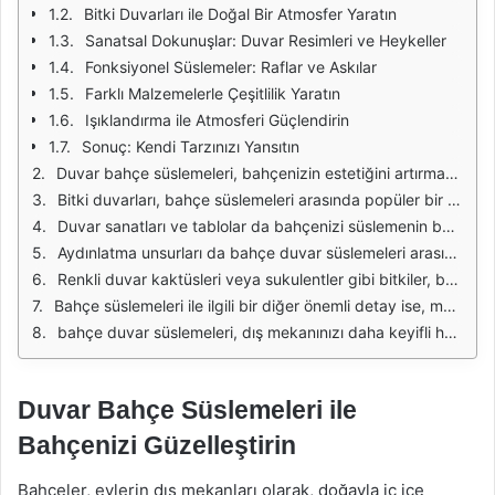
Bitki Duvarları ile Doğal Bir Atmosfer Yaratın
Sanatsal Dokunuşlar: Duvar Resimleri ve Heykeller
Fonksiyonel Süslemeler: Raflar ve Askılar
Farklı Malzemelerle Çeşitlilik Yaratın
Işıklandırma ile Atmosferi Güçlendirin
Sonuç: Kendi Tarzınızı Yansıtın
Duvar bahçe süslemeleri, bahçenizin estetiğini artırmak için harika bir yoldur. Bu süslemeler, alanınıza karakter katarken, aynı zamanda bitkilerle uyumlu bir şekilde tasarlanabilir. Duvarlar, genellikle boş ve sıradan görünme eğilimindedir. Ancak çeşitli süslemelerle bu boş alanları değerlendirerek, daha sıcak ve davetkar bir ortam yaratabilirsiniz. Farklı malzemelerden yapılmış süslemeler, bahçenizin genel havasını değiştirebilir ve onu daha çekici hale getirebilir.
Bitki duvarları, bahçe süslemeleri arasında popüler bir seçenek olmuştur. Bu tür süslemeler, duvara yerleştirilmiş bitki saksıları ile oluşturulur ve canlı bir görünüm sağlar. Özellikle küçük alanlarda, bitki duvarları hem dekoratif hem de işlevsel bir çözüm sunar. Yeşil bir duvar, bahçenize doğal bir hava katarken, aynı zamanda havayı temizleme özelliği de taşır. Farklı bitki türleri ile oluşturulan kombinasyonlar, görsel çeşitlilik sunarak bahçenizi daha ilgi çekici hale getirebilir.
Duvar sanatları ve tablolar da bahçenizi süslemenin başka bir yoludur. Ahşap, metal veya seramikten yapılmış çeşitli sanat eserleri, bahçenizin duvarlarına asılarak estetik bir görünüm kazandırır. Özellikle doğal temalı tasarımlar, bahçe ortamına uyum sağlar. El yapımı ürünler, kişisel dokunuşlar ekleyerek bahçenizi daha anlamlı hale getirebilir. Kendi tarzınıza uygun olanları seçerek, bahçenizi tamamen kişiselleştirebilirsiniz.
Aydınlatma unsurları da bahçe duvar süslemeleri arasında önemli bir yer tutar. Duvarlara yerleştirilen LED ışıklar veya fenerler, akşam saatlerinde bahçenizin atmosferini değiştirebilir. Işıkların yumuşak bir şekilde dağılması, bahçenize romantik bir hava katarken, güvenlik açısından da fayda sağlar. Akşam yürüyüşleri için hoş bir ortam yaratmak adına aydınlatma unsurlarını kullanmak, bahçenizin değerini artıracaktır.
Renkli duvar kaktüsleri veya sukulentler gibi bitkiler, bahçenizin görünümünü canlandırmanın başka bir yoludur. Bu bitkiler, hem bakımı kolay hem de estetik açıdan hoş bir görünüm sunar. Duvarlarınıza yerleştireceğiniz bu bitkiler, bahçenizin doğal güzelliğini artırırken, aynı zamanda sıradan bir duvarı da canlandıracaktır. Farklı renk ve şekillerdeki bitkiler ile zenginleştirilmiş bir duvar, bahçenizde dikkat çekici bir odak noktası haline gelebilir.
Bahçe süslemeleri ile ilgili bir diğer önemli detay ise, mevcut alanınızı en iyi şekilde değerlendirebilmektir. Duvarlarınızı süslerken, alanın boyutunu ve şekil özelliklerini göz önünde bulundurmalısınız. Duvarın yüksekliği, genişliği ve açısı, seçeceğiniz süslemelerin boyutunu ve konumunu etkileyebilir. Ayrıca, duvar süslemelerinin bahçenizin diğer unsurlarıyla uyum içinde olması, genel görünüm açısından önemlidir. Bu şekilde, hem estetik hem de işlevsel bir alan yaratabilirsiniz.
bahçe duvar süslemeleri, dış mekanınızı daha keyifli hale getirirken, kişiliğinizi yansıtmanın mükemmel bir yoludur. Farklı malzemeler, renkler ve stillerle oynamak, bahçenizi benzersiz bir hale getirebilir. Bahçenizde yapacağınız küçük dokunuşlar, büyük değişiklikler yaratabilir. Hayal gücünüzü kullanarak, bahçenizdeki duvarları bir sanat eserine dönüştürebilirsiniz.
Duvar Bahçe Süslemeleri ile
Bahçenizi Güzelleştirin
Bahçeler, evlerin dış mekanları olarak, doğayla iç içe