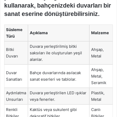
kullanarak, bahçenizdeki duvarları bir
sanat eserine dönüştürebilirsiniz.
Süsleme
Açıklama
Malzeme
Türü
Duvara yerleştirilmiş bitki
Bitki
Ahşap,
saksıları ile oluşturulan yeşil
Duvarı
Metal
alanlar.
Ahşap,
Duvar
Bahçe duvarlarında asılacak
Metal,
Sanatları
sanat eserleri ve tablolar.
Seramik
Aydınlatma
Duvara yerleştirilen LED ışıklar
Plastik,
Unsurları
veya fenerler.
Metal
Renkli
Kaktüs veya sukulent gibi
Canlı
Bitkiler
dekoratif bitkiler.
Bitkiler