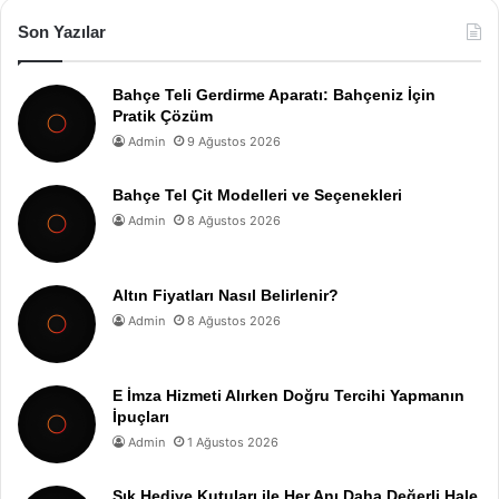
Son Yazılar
Bahçe Teli Gerdirme Aparatı: Bahçeniz İçin
Pratik Çözüm
Admin
9 Ağustos 2026
Bahçe Tel Çit Modelleri ve Seçenekleri
Admin
8 Ağustos 2026
Altın Fiyatları Nasıl Belirlenir?
Admin
8 Ağustos 2026
E İmza Hizmeti Alırken Doğru Tercihi Yapmanın
İpuçları
Admin
1 Ağustos 2026
Şık Hediye Kutuları ile Her Anı Daha Değerli Hale