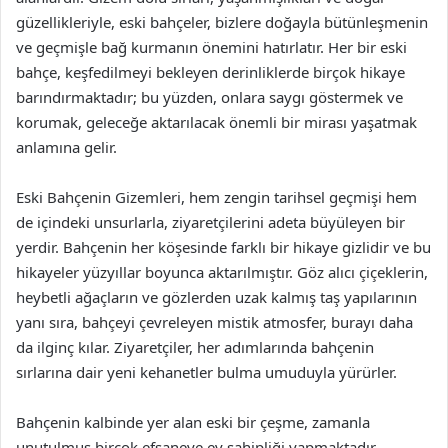
güzellikleriyle, eski bahçeler, bizlere doğayla bütünleşmenin
ve geçmişle bağ kurmanın önemini hatırlatır. Her bir eski
bahçe, keşfedilmeyi bekleyen derinliklerde birçok hikaye
barındırmaktadır; bu yüzden, onlara saygı göstermek ve
korumak, geleceğe aktarılacak önemli bir mirası yaşatmak
anlamına gelir.
Eski Bahçenin Gizemleri, hem zengin tarihsel geçmişi hem
de içindeki unsurlarla, ziyaretçilerini adeta büyüleyen bir
yerdir. Bahçenin her köşesinde farklı bir hikaye gizlidir ve bu
hikayeler yüzyıllar boyunca aktarılmıştır. Göz alıcı çiçeklerin,
heybetli ağaçların ve gözlerden uzak kalmış taş yapılarının
yanı sıra, bahçeyi çevreleyen mistik atmosfer, burayı daha
da ilginç kılar. Ziyaretçiler, her adımlarında bahçenin
sırlarına dair yeni kehanetler bulma umuduyla yürürler.
Bahçenin kalbinde yer alan eski bir çeşme, zamanla
unutulmuş birçok efsaneye ev sahipliği yapmaktadır.