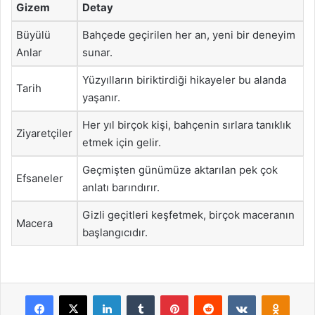
Gizem
Detay
Büyülü
Bahçede geçirilen her an, yeni bir deneyim
Anlar
sunar.
Yüzyılların biriktirdiği hikayeler bu alanda
Tarih
yaşanır.
Her yıl birçok kişi, bahçenin sırlara tanıklık
Ziyaretçiler
etmek için gelir.
Geçmişten günümüze aktarılan pek çok
Efsaneler
anlatı barındırır.
Gizli geçitleri keşfetmek, birçok maceranın
Macera
başlangıcıdır.
Facebook
X
LinkedIn
Tumblr
Pinterest
Reddit
VKontakte
Odnok