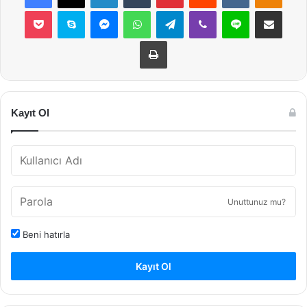
Pocket
Skype
Messenger
WhatsApp
Telegram
Viber
Line
E-Posta ile payla
Yazdır
Kayıt Ol
Unuttunuz mu?
Beni hatırla
Kayıt Ol