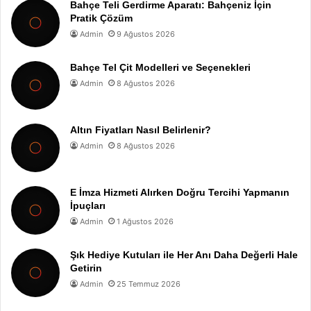
Bahçe Teli Gerdirme Aparatı: Bahçeniz İçin
Pratik Çözüm
Admin
9 Ağustos 2026
Bahçe Tel Çit Modelleri ve Seçenekleri
Admin
8 Ağustos 2026
Altın Fiyatları Nasıl Belirlenir?
Admin
8 Ağustos 2026
E İmza Hizmeti Alırken Doğru Tercihi Yapmanın
İpuçları
Admin
1 Ağustos 2026
Şık Hediye Kutuları ile Her Anı Daha Değerli Hale
Getirin
Admin
25 Temmuz 2026