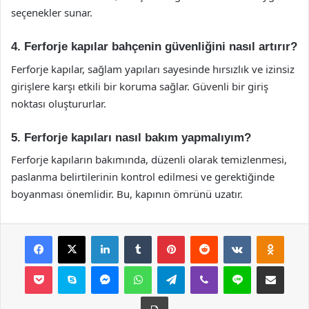
seçenekler sunar.
4. Ferforje kapılar bahçenin güvenliğini nasıl artırır?
Ferforje kapılar, sağlam yapıları sayesinde hırsızlık ve izinsiz
girişlere karşı etkili bir koruma sağlar. Güvenli bir giriş
noktası oluştururlar.
5. Ferforje kapıları nasıl bakım yapmalıyım?
Ferforje kapıların bakımında, düzenli olarak temizlenmesi,
paslanma belirtilerinin kontrol edilmesi ve gerektiğinde
boyanması önemlidir. Bu, kapının ömrünü uzatır.
Facebook
X
LinkedIn
Tumblr
Pinterest
Reddit
VKontakte
Odnok
Pocket
Skype
Messenger
WhatsApp
Telegram
Viber
Line
E-Posta ile payla
Yazdır