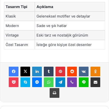
Tasarım Tipi
Açıklama
Klasik
Geleneksel motifler ve detaylar
Modern
Sade ve şık hatlar
Vintage
Eski tarz ve nostaljik görünüm
Özel Tasarım
İsteğe göre kişiye özel desenler
Facebook
X
LinkedIn
Tumblr
Pinterest
Reddit
VKontakte
Odnok
Pocket
Skype
Messenger
WhatsApp
Telegram
Viber
Line
E-Posta ile payla
Yazdır