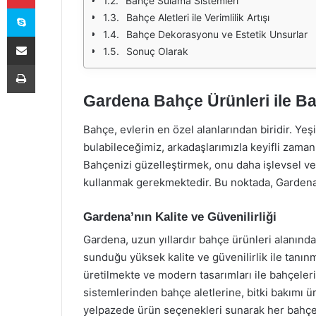
Bahçe Sulama Sistemleri
Skype
Bahçe Aletleri ile Verimlilik Artışı
Bahçe Dekorasyonu ve Estetik Unsurlar
E-Posta ile paylaş
Sonuç Olarak
Yazdır
Gardena Bahçe Ürünleri ile Ba
Bahçe, evlerin en özel alanlarından biridir. Yeş
bulabileceğimiz, arkadaşlarımızla keyifli zaman
Bahçenizi güzelleştirmek, onu daha işlevsel ve e
kullanmak gerekmektedir. Bu noktada, Gardena
Gardena’nın Kalite ve Güvenilirliği
Gardena, uzun yıllardır bahçe ürünleri alanında 
sunduğu yüksek kalite ve güvenilirlik ile tanı
üretilmekte ve modern tasarımları ile bahçeler
sistemlerinden bahçe aletlerine, bitki bakımı 
yelpazede ürün seçenekleri sunarak her bahçe s