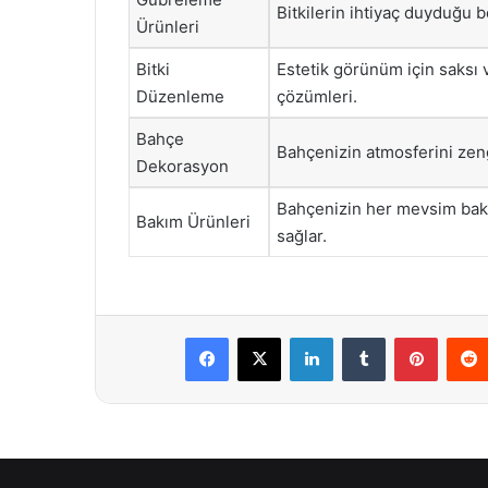
Bitkilerin ihtiyaç duyduğu b
Ürünleri
Bitki
Estetik görünüm için saksı
Düzenleme
çözümleri.
Bahçe
Bahçenizin atmosferini zengi
Dekorasyon
Bahçenizin her mevsim bakı
Bakım Ürünleri
sağlar.
Facebook
X
LinkedIn
Tumblr
Pintere