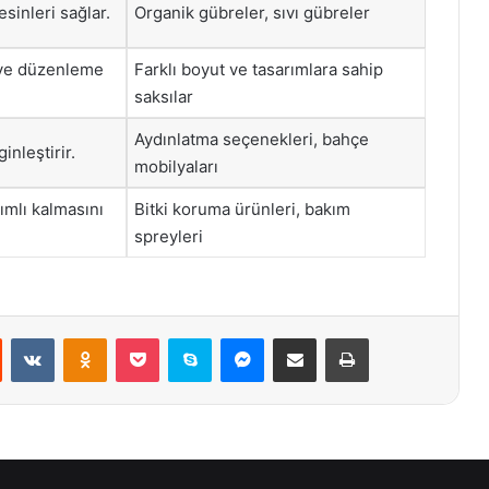
esinleri sağlar.
Organik gübreler, sıvı gübreler
 ve düzenleme
Farklı boyut ve tasarımlara sahip
saksılar
Aydınlatma seçenekleri, bahçe
nleştirir.
mobilyaları
mlı kalmasını
Bitki koruma ürünleri, bakım
spreyleri
st
Reddit
VKontakte
Odnoklassniki
Pocket
Skype
Messenger
E-Posta ile paylaş
Yazdır