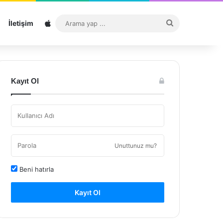
Sitemap
Arama
İletişim
yap
...
Kayıt Ol
Unuttunuz mu?
Beni hatırla
Kayıt Ol