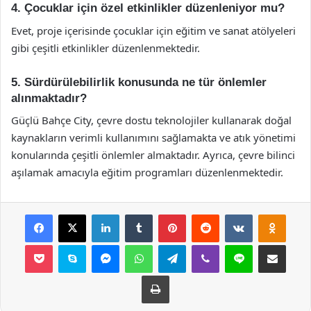
4. Çocuklar için özel etkinlikler düzenleniyor mu?
Evet, proje içerisinde çocuklar için eğitim ve sanat atölyeleri
gibi çeşitli etkinlikler düzenlenmektedir.
5. Sürdürülebilirlik konusunda ne tür önlemler
alınmaktadır?
Güçlü Bahçe City, çevre dostu teknolojiler kullanarak doğal
kaynakların verimli kullanımını sağlamakta ve atık yönetimi
konularında çeşitli önlemler almaktadır. Ayrıca, çevre bilinci
aşılamak amacıyla eğitim programları düzenlenmektedir.
Facebook
X
LinkedIn
Tumblr
Pinterest
Reddit
VKontakte
Odnok
Pocket
Skype
Messenger
WhatsApp
Telegram
Viber
Line
E-Posta ile payla
Yazdır