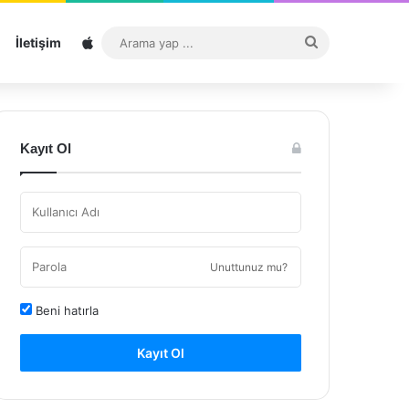
Sitemap
Arama
İletişim
yap
...
Kayıt Ol
Unuttunuz mu?
Beni hatırla
Kayıt Ol