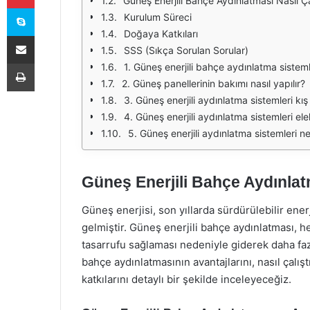
Güneş Enerjili Bahçe Aydınlatması Nasıl Ça
Skype
Kurulum Süreci
Doğaya Katkıları
E-Posta ile paylaş
SSS (Sıkça Sorulan Sorular)
Yazdır
1. Güneş enerjili bahçe aydınlatma sisteml
2. Güneş panellerinin bakımı nasıl yapılır?
3. Güneş enerjili aydınlatma sistemleri kış
4. Güneş enerjili aydınlatma sistemleri elek
5. Güneş enerjili aydınlatma sistemleri ner
Güneş Enerjili Bahçe Aydınlat
Güneş enerjisi, son yıllarda sürdürülebilir ener
gelmiştir. Güneş enerjili bahçe aydınlatması,
tasarrufu sağlaması nedeniyle giderek daha faz
bahçe aydınlatmasının avantajlarını, nasıl çalış
katkılarını detaylı bir şekilde inceleyeceğiz.