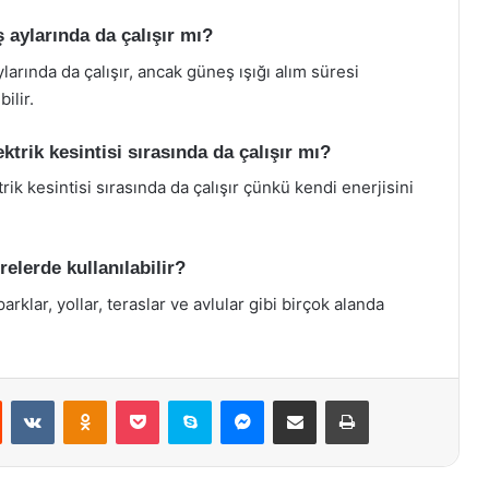
ş aylarında da çalışır mı?
larında da çalışır, ancak güneş ışığı alım süresi
ilir.
ktrik kesintisi sırasında da çalışır mı?
rik kesintisi sırasında da çalışır çünkü kendi enerjisini
relerde kullanılabilir?
rklar, yollar, teraslar ve avlular gibi birçok alanda
st
Reddit
VKontakte
Odnoklassniki
Pocket
Skype
Messenger
E-Posta ile paylaş
Yazdır