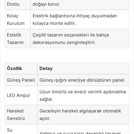
Dostu
doğayı korur.
Kolay
Elektrik bağlantısına ihtiyaç duyulmadan
Kurulum
kolayca monte edilir.
Estetik
Çeşitli tasarım seçenekleri ile bahçe
Tasarım
dekorasyonunu zenginleştirir.
Özellik
Detay
Güneş Paneli
Güneş ışığını enerjiye dönüştüren panel.
Uzun ömürlü ve enerji verimli aydınlatma
LED Ampul
sağlar.
Hareket
Geceleyin hareket algılayarak otomatik
Sensörü
açılır.
Su
Yağmur ve suya karşı dayanıklı tasarım.