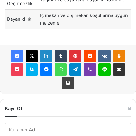
Geçirmezlik
İç mekan ve dış mekan koşullarına uygun
Dayanıklılık
malzeme.
Facebook
X
LinkedIn
Tumblr
Pinterest
Reddit
VKontakte
Odnok
Pocket
Skype
Messenger
WhatsApp
Telegram
Viber
Line
E-Posta ile payla
Yazdır
Kayıt Ol