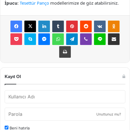
İpucu
:
Tesettür Panço
modellerimize de göz atabilirsiniz.
Facebook
X
LinkedIn
Tumblr
Pinterest
Reddit
VKontakte
Odnok
Pocket
Skype
Messenger
WhatsApp
Telegram
Viber
Line
E-Posta ile payla
Yazdır
Kayıt Ol
Unuttunuz mu?
Beni hatırla