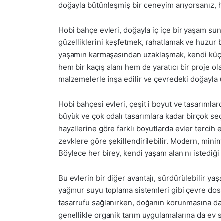
doğayla bütünleşmiş bir deneyim arıyorsanız, hob
Hobi bahçe evleri, doğayla iç içe bir yaşam sun
güzelliklerini keşfetmek, rahatlamak ve huzur b
yaşamın karmaşasından uzaklaşmak, kendi küçük
hem bir kaçış alanı hem de yaratıcı bir proje ol
malzemelerle inşa edilir ve çevredeki doğayla u
Hobi bahçesi evleri, çeşitli boyut ve tasarımla
büyük ve çok odalı tasarımlara kadar birçok seç
hayallerine göre farklı boyutlarda evler tercih e
zevklere göre şekillendirilebilir. Modern, minim
Böylece her birey, kendi yaşam alanını istediği g
Bu evlerin bir diğer avantajı, sürdürülebilir ya
yağmur suyu toplama sistemleri gibi çevre dost
tasarrufu sağlanırken, doğanın korunmasına da 
genellikle organik tarım uygulamalarına da ev 