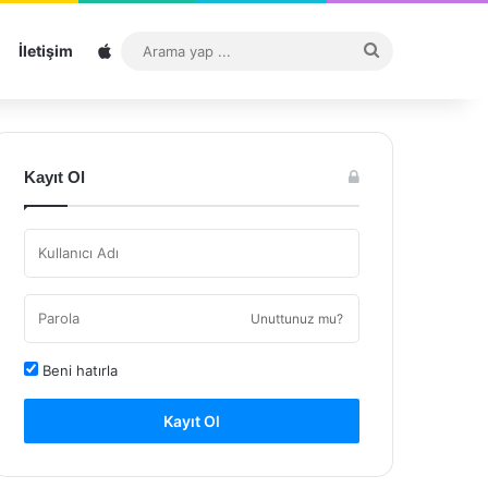
Sitemap
Arama
İletişim
yap
...
Kayıt Ol
Unuttunuz mu?
Beni hatırla
Kayıt Ol