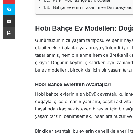
Farklı Hobi Bahçe Ev Modelleri
Skype
Bahçe Evlerinin Tasarımı ve Dekorasyonu
E-Posta ile paylaş
Hobi Bahçe Ev Modelleri: Doğa
Yazdır
Günümüzün hızlı yaşam temposu ve şehir hayatın
olabilecekleri alanlar yaratmaya yönlendiriyor.
tasarlanmış, hem dinlenme hem de üretkenlik s
çıkıyor. Doğanın keyfini çıkarırken aynı zaman
bu ev modelleri, birçok kişi için bir yaşam tarzı 
Hobi Bahçe Evlerinin Avantajları
Hobi bahçe evlerinin en büyük avantajı, kullanı
doğayla iç içe olmanın yanı sıra, çeşitli aktivit
hayatından kaçmak isteyen bireyler için bir sığ
yaşam tarzını benimsemek, insanlara huzur ve 
Bir diğer avantajı, bu evlerin genellikle enerji