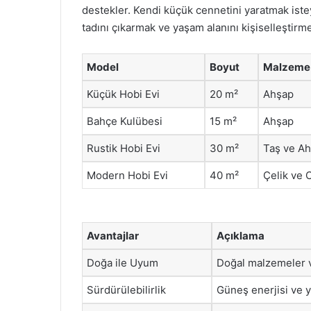
destekler. Kendi küçük cennetini yaratmak iste
tadını çıkarmak ve yaşam alanını kişiselleştirme
Model
Boyut
Malzeme
Küçük Hobi Evi
20 m²
Ahşap
Bahçe Kulübesi
15 m²
Ahşap
Rustik Hobi Evi
30 m²
Taş ve A
Modern Hobi Evi
40 m²
Çelik ve
Avantajlar
Açıklama
Doğa ile Uyum
Doğal malzemeler v
Sürdürülebilirlik
Güneş enerjisi ve 