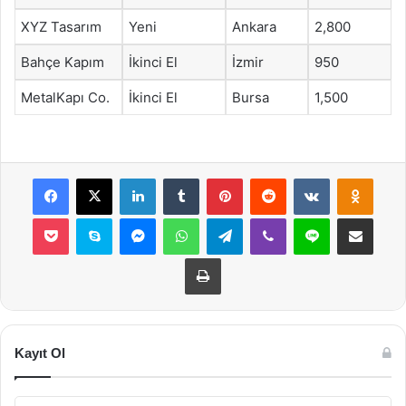
XYZ Tasarım
Yeni
Ankara
2,800
Bahçe Kapım
İkinci El
İzmir
950
MetalKapı Co.
İkinci El
Bursa
1,500
Facebook
X
LinkedIn
Tumblr
Pinterest
Reddit
VKontakte
Odnok
Pocket
Skype
Messenger
WhatsApp
Telegram
Viber
Line
E-Posta ile payla
Yazdır
Kayıt Ol