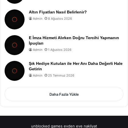
Altın Fiyatları Nasıl Belirlenir?
Admin
8 Ağustos 2026
E İmza Hizmeti Alırken Doğru Tercihi Yapmanın
İpuçları
Admin
1 Ağustos 2026
Şık Hediye Kutuları ile Her Anı Daha Değerli Hale
Getirin
Admin
25 Temmuz 2026
Daha Fazla Yükle
unblocked games
evden eve nakliyat