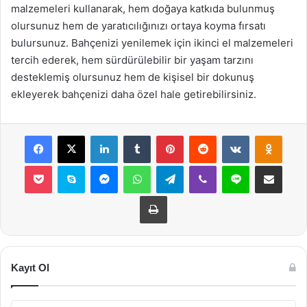
malzemeleri kullanarak, hem doğaya katkıda bulunmuş
olursunuz hem de yaratıcılığınızı ortaya koyma fırsatı
bulursunuz. Bahçenizi yenilemek için ikinci el malzemeleri
tercih ederek, hem sürdürülebilir bir yaşam tarzını
desteklemiş olursunuz hem de kişisel bir dokunuş
ekleyerek bahçenizi daha özel hale getirebilirsiniz.
Facebook
X
LinkedIn
Tumblr
Pinterest
Reddit
VKontakte
Odnok
Pocket
Skype
Messenger
WhatsApp
Telegram
Viber
Line
E-Posta ile payla
Yazdır
Kayıt Ol