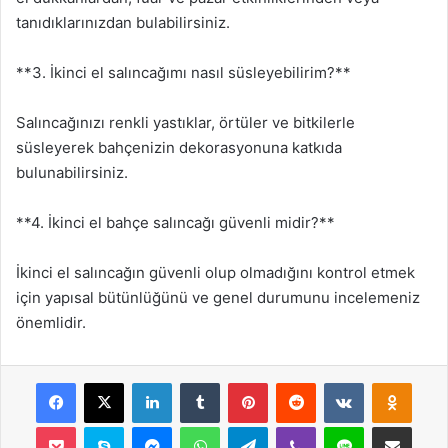
tanıdıklarınızdan bulabilirsiniz.
**3. İkinci el salıncağımı nasıl süsleyebilirim?**
Salıncağınızı renkli yastıklar, örtüler ve bitkilerle
süsleyerek bahçenizin dekorasyonuna katkıda
bulunabilirsiniz.
**4. İkinci el bahçe salıncağı güvenli midir?**
İkinci el salıncağın güvenli olup olmadığını kontrol etmek
için yapısal bütünlüğünü ve genel durumunu incelemeniz
önemlidir.
Facebook
X
LinkedIn
Tumblr
Pinterest
Reddit
VKontakte
Odnok
Pocket
Skype
Messenger
WhatsApp
Telegram
Viber
Line
E-Posta ile payla