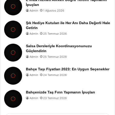
İpuçları
Admin
1 Ağustos 2026
Şık Hediye Kutuları ile Her Anı Daha Değerli Hale
Getirin
Admin
25 Temmuz 2026
Salsa Dersleriyle Koordinasyonunuzu
Güçlendirin
Admin
25 Temmuz 2026
Bahçe Taşı Fiyatları 2023: En Uygun Seçenekler
Admin
24 Temmuz 2026
Bahçenizde Taş Fırın Yapmanın İpuçları
Admin
23 Temmuz 2026