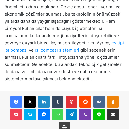
önemli bir adım atmaktadır. Çevre dostu, enerji verimli ve
ekonomik çözümler sunması, bu teknolojinin önümüzdeki
yıllarda daha da yaygınlaşacağını göstermektedir. Hem
bireysel kullanıcılar hem de büyük işletmeler, ısı
pompalarını kullanarak enerji maliyetlerini düşürebilir ve
çevreye duyarlı bir yaklaşım sergileyebilirler. Ayrıca,
ev tipi
ısı pompası
ve
ısı pompası sistemleri
gibi seçeneklerin
artması, kullanıcılara farklı ihtiyaçlarına yönelik çözümler
sunmaktadır. Gelecekte, bu alandaki teknolojik gelişmeler
ile daha verimli, daha çevre dostu ve daha ekonomik
sistemlerin ortaya çıkması beklenmektedir.
Facebook
X
LinkedIn
Tumblr
Pinterest
Reddit
VKontakte
Odnok
Pocket
Skype
Messenger
WhatsApp
Telegram
Viber
Line
E-Posta ile payla
Yazdır