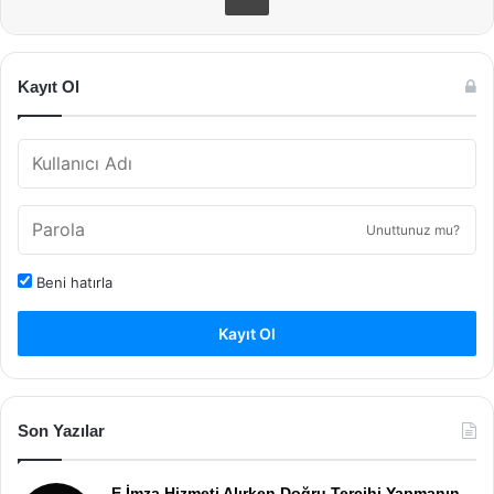
Kayıt Ol
Unuttunuz mu?
Beni hatırla
Kayıt Ol
Son Yazılar
E İmza Hizmeti Alırken Doğru Tercihi Yapmanın