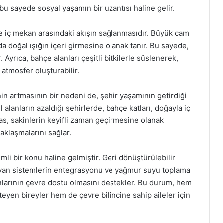
, bu sayede sosyal yaşamın bir uzantısı haline gelir.
ile iç mekan arasındaki akışın sağlanmasıdır. Büyük cam
da doğal ışığın içeri girmesine olanak tanır. Bu sayede,
 Ayrıca, bahçe alanları çeşitli bitkilerle süslenerek,
r atmosfer oluşturabilir.
nin artmasının bir nedeni de, şehir yaşamının getirdiği
 alanların azaldığı şehirlerde, bahçe katları, doğayla iç
ras, sakinlerin keyifli zaman geçirmesine olanak
klaşmalarını sağlar.
mli bir konu haline gelmiştir. Geri dönüştürülebilir
ğlayan sistemlerin entegrasyonu ve yağmur suyu toplama
nlarının çevre dostu olmasını destekler. Bu durum, hem
yen bireyler hem de çevre bilincine sahip aileler için