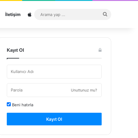
Sitemap
Arama
İletişim
yap
...
Kayıt Ol
Unuttunuz mu?
Beni hatırla
Kayıt Ol