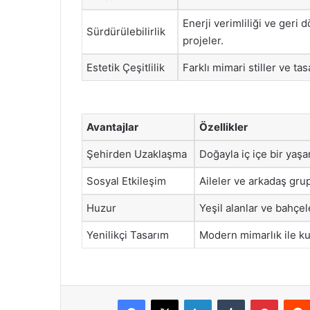
Enerji verimliliği ve geri
Sürdürülebilirlik
projeler.
Estetik Çeşitlilik
Farklı mimari stiller ve tas
Avantajlar
Özellikler
Şehirden Uzaklaşma
Doğayla iç içe bir yaş
Sosyal Etkileşim
Aileler ve arkadaş grupl
Huzur
Yeşil alanlar ve bahçele
Yenilikçi Tasarım
Modern mimarlık ile kul
Facebook
X
LinkedIn
Tumblr
Pintere