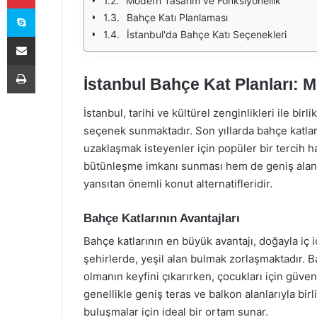
Modern Tasarım ve Fonksiyonellik
Skype
Bahçe Katı Planlaması
İstanbul'da Bahçe Katı Seçenekleri
E-Posta ile paylaş
Yazdır
İstanbul Bahçe Kat Planları: 
İstanbul, tarihi ve kültürel zenginlikleri ile bir
seçenek sunmaktadır. Son yıllarda bahçe katları,
uzaklaşmak isteyenler için popüler bir tercih h
bütünleşme imkanı sunması hem de geniş alanl
yansıtan önemli konut alternatifleridir.
Bahçe Katlarının Avantajları
Bahçe katlarının en büyük avantajı, doğayla iç 
şehirlerde, yeşil alan bulmak zorlaşmaktadır. 
olmanın keyfini çıkarırken, çocukları için güvenl
genellikle geniş teras ve balkon alanlarıyla birli
buluşmalar için ideal bir ortam sunar.