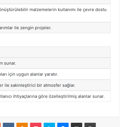
 dönüştürülebilir malzemelerin kullanımı ile çevre dostu
arımlar ile zengin projeler.
am sunar.
arı için uygun alanlar yaratır.
r ile sakinleştirici bir atmosfer sağlar.
lanıcı ihtiyaçlarına göre özelleştirilmiş alanlar sunar.
st
Reddit
VKontakte
Odnoklassniki
Pocket
Skype
Messenger
E-Posta ile paylaş
Yazdır