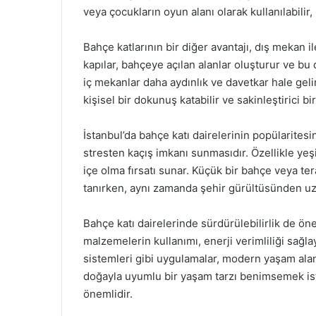
veya çocukların oyun alanı olarak kullanılabilir
Bahçe katlarının bir diğer avantajı, dış mekan 
kapılar, bahçeye açılan alanlar oluşturur ve bu 
iç mekanlar daha aydınlık ve davetkar hale gelir.
kişisel bir dokunuş katabilir ve sakinleştirici bi
İstanbul’da bahçe katı dairelerinin popülaritesi
stresten kaçış imkanı sunmasıdır. Özellikle yeşil
içe olma fırsatı sunar. Küçük bir bahçe veya te
tanırken, aynı zamanda şehir gürültüsünden uza
Bahçe katı dairelerinde sürdürülebilirlik de öne
malzemelerin kullanımı, enerji verimliliği sa
sistemleri gibi uygulamalar, modern yaşam ala
doğayla uyumlu bir yaşam tarzı benimsemek iste
önemlidir.