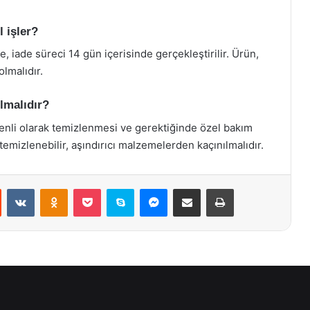
l işler?
, iade süreci 14 gün içerisinde gerçekleştirilir. Ürün,
lmalıdır.
ılmalıdır?
nli olarak temizlenmesi ve gerektiğinde özel bakım
 temizlenebilir, aşındırıcı malzemelerden kaçınılmalıdır.
st
Reddit
VKontakte
Odnoklassniki
Pocket
Skype
Messenger
E-Posta ile paylaş
Yazdır