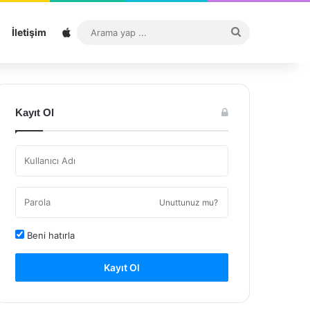
Sitemap
Arama
İletişim
yap
...
Kayıt Ol
Unuttunuz mu?
Beni hatırla
Kayıt Ol