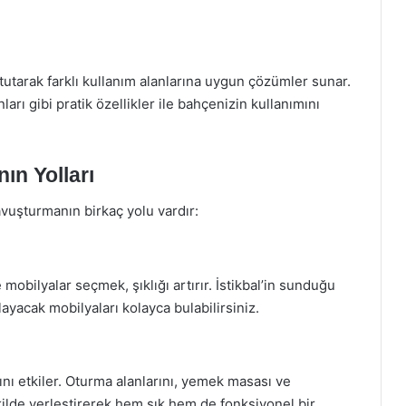
 tutarak farklı kullanım alanlarına uygun çözümler sunar.
arı gibi pratik özellikler ile bahçenizin kullanımını
ın Yolları
avuşturmanın birkaç yolu vardır:
bilyalar seçmek, şıklığı artırır. İstikbal’in sunduğu
ayacak mobilyaları kolayca bulabilirsiniz.
ını etkiler. Oturma alanlarını, yemek masası ve
kilde yerleştirerek hem şık hem de fonksiyonel bir