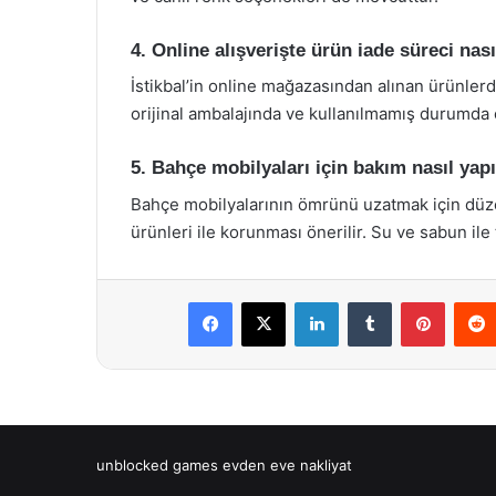
4. Online alışverişte ürün iade süreci nası
İstikbal’in online mağazasından alınan ürünlerde
orijinal ambalajında ve kullanılmamış durumda o
5. Bahçe mobilyaları için bakım nasıl yap
Bahçe mobilyalarının ömrünü uzatmak için düze
ürünleri ile korunması önerilir. Su ve sabun ile
Facebook
X
LinkedIn
Tumblr
Pintere
unblocked games
evden eve nakliyat