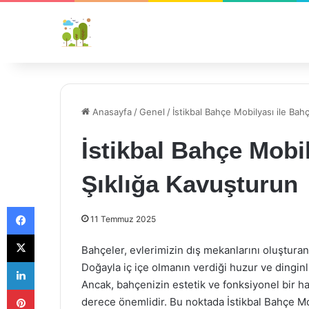
Anasayfa
/
Genel
/
İstikbal Bahçe Mobilyası ile Bah
İstikbal Bahçe Mobil
Şıklığa Kavuşturun
Facebook
11 Temmuz 2025
X
Bahçeler, evlerimizin dış mekanlarını oluşturan
LinkedIn
Doğayla iç içe olmanın verdiği huzur ve dingin
Ancak, bahçenizin estetik ve fonksiyonel bir h
Pinterest
derece önemlidir. Bu noktada İstikbal Bahçe Mob