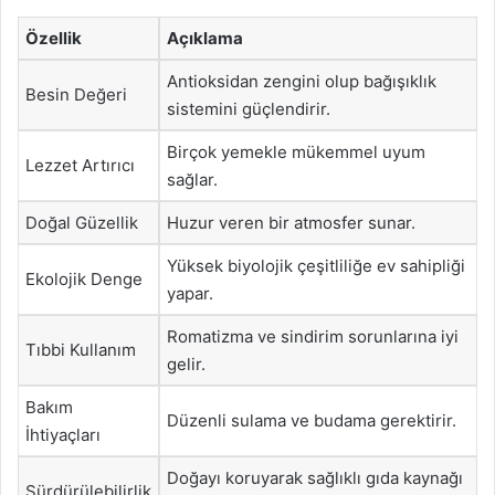
Özellik
Açıklama
Antioksidan zengini olup bağışıklık
Besin Değeri
sistemini güçlendirir.
Birçok yemekle mükemmel uyum
Lezzet Artırıcı
sağlar.
Doğal Güzellik
Huzur veren bir atmosfer sunar.
Yüksek biyolojik çeşitliliğe ev sahipliği
Ekolojik Denge
yapar.
Romatizma ve sindirim sorunlarına iyi
Tıbbi Kullanım
gelir.
Bakım
Düzenli sulama ve budama gerektirir.
İhtiyaçları
Doğayı koruyarak sağlıklı gıda kaynağı
Sürdürülebilirlik