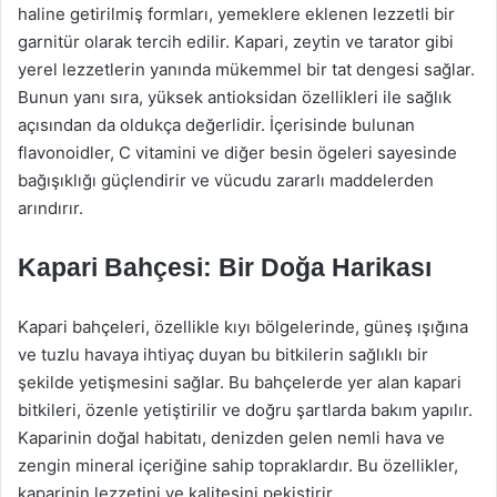
haline getirilmiş formları, yemeklere eklenen lezzetli bir
garnitür olarak tercih edilir. Kapari, zeytin ve tarator gibi
yerel lezzetlerin yanında mükemmel bir tat dengesi sağlar.
Bunun yanı sıra, yüksek antioksidan özellikleri ile sağlık
açısından da oldukça değerlidir. İçerisinde bulunan
flavonoidler, C vitamini ve diğer besin ögeleri sayesinde
bağışıklığı güçlendirir ve vücudu zararlı maddelerden
arındırır.
Kapari Bahçesi: Bir Doğa Harikası
Kapari bahçeleri, özellikle kıyı bölgelerinde, güneş ışığına
ve tuzlu havaya ihtiyaç duyan bu bitkilerin sağlıklı bir
şekilde yetişmesini sağlar. Bu bahçelerde yer alan kapari
bitkileri, özenle yetiştirilir ve doğru şartlarda bakım yapılır.
Kaparinin doğal habitatı, denizden gelen nemli hava ve
zengin mineral içeriğine sahip topraklardır. Bu özellikler,
kaparinin lezzetini ve kalitesini pekiştirir.