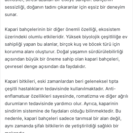
sessizliği, doğanın tadını çıkaranlar için eşsiz bir deneyim
sunar.
Kapari bahçelerinin bir diğer önemli özelliği, ekosistem
üzerindeki olumlu etkileridir. Yüksek biyolojik çeşitliliğe ev
sahipliği yapan bu alanlar, birçok kuş ve böcek türü için
korunma alanı oluşturur. Doğal yaşamın sürdürülebilirliği
açısından büyük bir öneme sahip olan kapari bahçeleri,
çevresel denge açısından da faydalıdır.
Kapari bitkileri, eski zamanlardan beri geleneksel tıpta
çeşitli hastalıkların tedavisinde kullanılmaktadır. Anti-
enflamatuar özellikleri sayesinde, romatizma ve diğer ağrılı
durumların tedavisinde yardımcı olur. Ayrıca, kaparinin
sindirim sistemine de faydaları olduğu bilinmektedir. Bu
nedenle, kapari bahçeleri sadece tarımsal bir alan değil,
aynı zamanda şifalı bitkilerin de yetiştirildiği sağlıklı bir