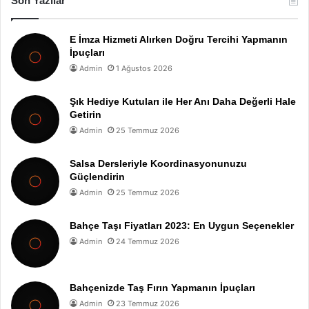
Son Yazılar
E İmza Hizmeti Alırken Doğru Tercihi Yapmanın
İpuçları
Admin
1 Ağustos 2026
Şık Hediye Kutuları ile Her Anı Daha Değerli Hale
Getirin
Admin
25 Temmuz 2026
Salsa Dersleriyle Koordinasyonunuzu
Güçlendirin
Admin
25 Temmuz 2026
Bahçe Taşı Fiyatları 2023: En Uygun Seçenekler
Admin
24 Temmuz 2026
Bahçenizde Taş Fırın Yapmanın İpuçları
Admin
23 Temmuz 2026