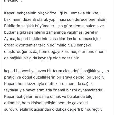
mekandır.
Kapari bahçesinin birçok özelliği bulunmakla birlikte,
bakımının düzenli olarak yapılması son derece önemlidir.
Bitkilerin sağlıklı büyümeleri için gübreleme, sulama ve
budama gibi işlemlerin zamanında yapılması gerekir.
Ayrıca, kapari bitkilerinin zararlılardan korunması için
organik yöntemler tercih edilmelidir. Bu bahçeyi
oluşturduğunuzda, hem doğayı korumuş olursunuz hem
de sağlıklı bir gıda kaynağı elde edersiniz.
kapari bahçesi yalnızca bir tarım alanı değil, sağlıklı yaşam
pratiği ve doğal güzelliklerin bir araya geldiği bir yerdir.
Kapari, hem lezzetiyle mutfaklarda hem de sağlık
faydalarıyla hayatlarımızda önemli bir rol oynamaktadır.
Kapari bahçelerine sahip olmak ve bu alanda bilgi
edinmek, hem kişisel gelişim hem de çevresel
sürdürülebilirlik açısından oldukça değerli bir süreçtir.