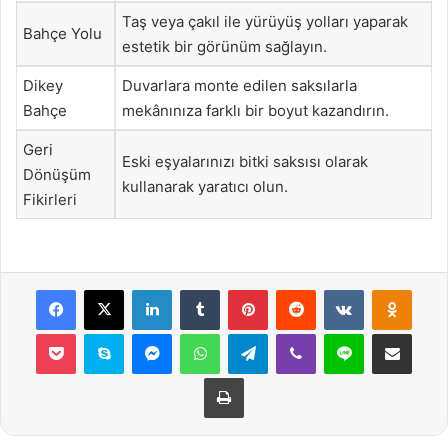
Taş veya çakıl ile yürüyüş yolları yaparak
Bahçe Yolu
estetik bir görünüm sağlayın.
Dikey
Duvarlara monte edilen saksılarla
Bahçe
mekânınıza farklı bir boyut kazandırın.
Geri
Eski eşyalarınızı bitki saksısı olarak
Dönüşüm
kullanarak yaratıcı olun.
Fikirleri
Facebook
X
LinkedIn
Tumblr
Pinterest
Reddit
VKontakte
Odnok
Pocket
Skype
Messenger
WhatsApp
Telegram
Viber
Line
E-Posta ile payla
Yazdır