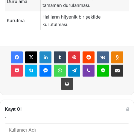
Durulama
tamamen durulanması.
Halıların hijyenik bir şekilde
Kurutma
kurutulması.
Facebook
X
LinkedIn
Tumblr
Pinterest
Reddit
VKontakte
Odnok
Pocket
Skype
Messenger
WhatsApp
Telegram
Viber
Line
E-Posta ile payla
Yazdır
Kayıt Ol