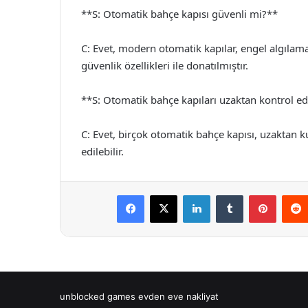
**S: Otomatik bahçe kapısı güvenli mi?**
C: Evet, modern otomatik kapılar, engel algılam
güvenlik özellikleri ile donatılmıştır.
**S: Otomatik bahçe kapıları uzaktan kontrol edi
C: Evet, birçok otomatik bahçe kapısı, uzaktan k
edilebilir.
Facebook
X
LinkedIn
Tumblr
Pintere
unblocked games
evden eve nakliyat