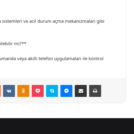
a sistemleri ve acil durum açma mekanizmaları gibi
lebilir mi?**
umanda veya akıllı telefon uygulamaları ile kontrol
st
Reddit
VKontakte
Odnoklassniki
Pocket
Skype
Messenger
E-Posta ile paylaş
Yazdır