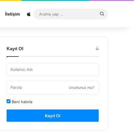
Sitemap
Arama
İletişim
yap
...
Kayıt Ol
Unuttunuz mu?
Beni hatırla
Kayıt Ol