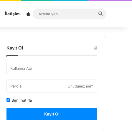
Sitemap
Arama
İletişim
yap
...
Kayıt Ol
Unuttunuz mu?
Beni hatırla
Kayıt Ol