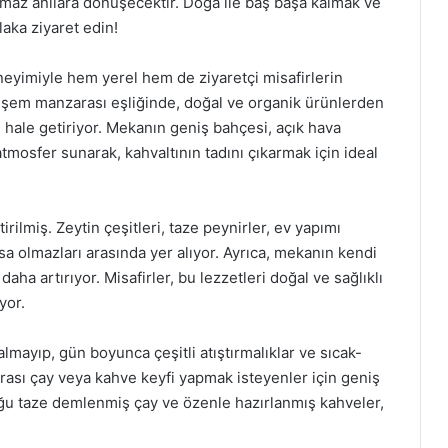
ulmaz anılara dönüşecektir. Doğa ile baş başa kalmak ve
laka ziyaret edin!
eyimiyle hem yerel hem de ziyaretçi misafirlerin
eşem manzarası eşliğinde, doğal ve organik ürünlerden
i hale getiriyor. Mekanın geniş bahçesi, açık hava
atmosfer sunarak, kahvaltının tadını çıkarmak için ideal
rilmiş. Zeytin çeşitleri, taze peynirler, ev yapımı
sa olmazları arasında yer alıyor. Ayrıca, mekanın kendi
daha artırıyor. Misafirler, bu lezzetleri doğal ve sağlıklı
yor.
almayıp, gün boyunca çeşitli atıştırmalıklar ve sıcak-
nrası çay veya kahve keyfi yapmak isteyenler için geniş
u taze demlenmiş çay ve özenle hazırlanmış kahveler,