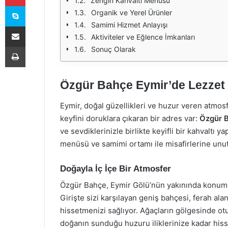
Zengin Kahvaltı Menüsü
Skype
Organik ve Yerel Ürünler
Samimi Hizmet Anlayışı
E-Posta ile paylaş
Aktiviteler ve Eğlence İmkanları
Yazdır
Sonuç Olarak
Özgür Bahçe Eymir’de Lezzet 
Eymir, doğal güzellikleri ve huzur veren atmosfe
keyfini doruklara çıkaran bir adres var:
Özgür 
ve sevdiklerinizle birlikte keyifli bir kahvaltı
menüsü ve samimi ortamı ile misafirlerine unu
Doğayla İç İçe Bir Atmosfer
Özgür Bahçe, Eymir Gölü’nün yakınında konumla
Girişte sizi karşılayan geniş bahçesi, ferah al
hissetmenizi sağlıyor. Ağaçların gölgesinde otu
doğanın sunduğu huzuru iliklerinize kadar hiss