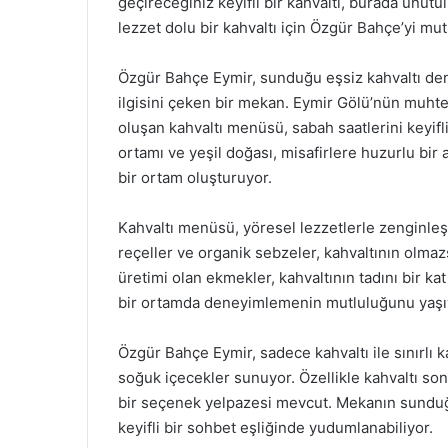
geçireceğiniz keyifli bir kahvaltı, burada unut
lezzet dolu bir kahvaltı için Özgür Bahçe’yi mut
Özgür Bahçe Eymir, sunduğu eşsiz kahvaltı den
ilgisini çeken bir mekan. Eymir Gölü’nün muht
oluşan kahvaltı menüsü, sabah saatlerini keyifl
ortamı ve yeşil doğası, misafirlere huzurlu bir 
bir ortam oluşturuyor.
Kahvaltı menüsü, yöresel lezzetlerle zenginleşti
reçeller ve organik sebzeler, kahvaltının olmaz
üretimi olan ekmekler, kahvaltının tadını bir kat 
bir ortamda deneyimlemenin mutluluğunu yaşı
Özgür Bahçe Eymir, sadece kahvaltı ile sınırlı k
soğuk içecekler sunuyor. Özellikle kahvaltı so
bir seçenek yelpazesi mevcut. Mekanın sunduğ
keyifli bir sohbet eşliğinde yudumlanabiliyor.