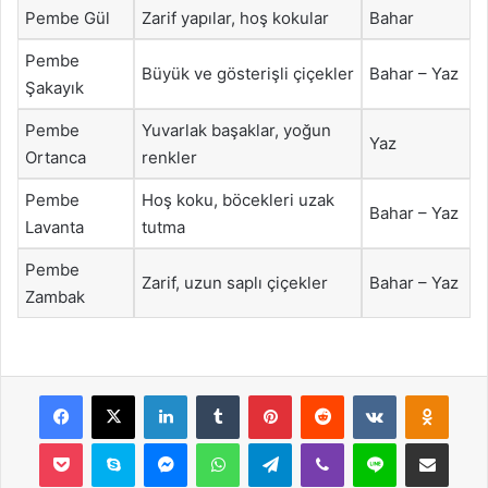
Pembe Gül
Zarif yapılar, hoş kokular
Bahar
Pembe
Büyük ve gösterişli çiçekler
Bahar – Yaz
Şakayık
Pembe
Yuvarlak başaklar, yoğun
Yaz
Ortanca
renkler
Pembe
Hoş koku, böcekleri uzak
Bahar – Yaz
Lavanta
tutma
Pembe
Zarif, uzun saplı çiçekler
Bahar – Yaz
Zambak
Facebook
X
LinkedIn
Tumblr
Pinterest
Reddit
VKontakte
Odnok
Pocket
Skype
Messenger
WhatsApp
Telegram
Viber
Line
E-Posta ile payla