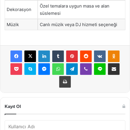
Özel temalara uygun masa ve alan
Dekorasyon
süslemesi
Müzik
Canlı müzik veya DJ hizmeti seçeneği
Facebook
X
LinkedIn
Tumblr
Pinterest
Reddit
VKontakte
Odnok
Pocket
Skype
Messenger
WhatsApp
Telegram
Viber
Line
E-Posta ile payla
Yazdır
Kayıt Ol