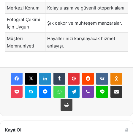
Merkezi Konum
Kolay ulaşım ve güvenli otopark alanı.
Fotoğraf Çekimi
Şık dekor ve muhteşem manzaralar.
İçin Uygun
Müşteri
Hayallerinizi karşılayacak hizmet
Memnuniyeti
anlayışı.
Facebook
X
LinkedIn
Tumblr
Pinterest
Reddit
VKontakte
Odnok
Pocket
Skype
Messenger
WhatsApp
Telegram
Viber
Line
E-Posta ile payla
Yazdır
Kayıt Ol