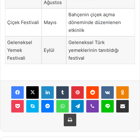
Ağustos
Bahçenin çiçek açma
Çiçek Festivali
Mayıs
döneminde düzenlenen
etkinlik
Geleneksel
Geleneksel Türk
Yemek
Eylül
yemeklerinin tanıtıldığı
Festivali
festival
Facebook
X
LinkedIn
Tumblr
Pinterest
Reddit
VKontakte
Odnok
Pocket
Skype
Messenger
WhatsApp
Telegram
Viber
Line
E-Posta ile payla
Yazdır