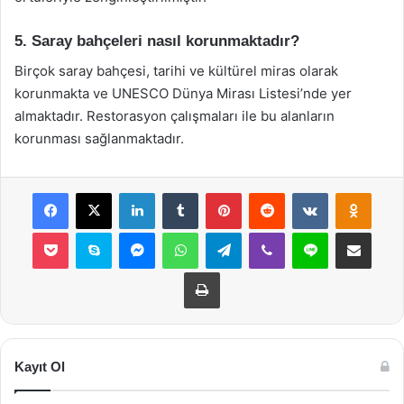
5. Saray bahçeleri nasıl korunmaktadır?
Birçok saray bahçesi, tarihi ve kültürel miras olarak
korunmakta ve UNESCO Dünya Mirası Listesi’nde yer
almaktadır. Restorasyon çalışmaları ile bu alanların
korunması sağlanmaktadır.
Facebook
X
LinkedIn
Tumblr
Pinterest
Reddit
VKontakte
Odnok
Pocket
Skype
Messenger
WhatsApp
Telegram
Viber
Line
E-Posta ile payla
Yazdır
Kayıt Ol