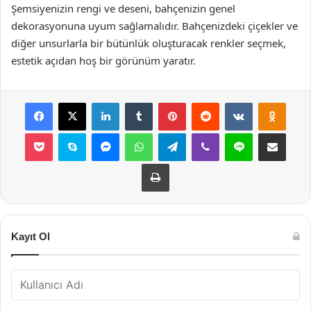
Şemsiyenizin rengi ve deseni, bahçenizin genel
dekorasyonuna uyum sağlamalıdır. Bahçenizdeki çiçekler ve
diğer unsurlarla bir bütünlük oluşturacak renkler seçmek,
estetik açıdan hoş bir görünüm yaratır.
Facebook
X
LinkedIn
Tumblr
Pinterest
Reddit
VKontakte
Odnok
Pocket
Skype
Messenger
WhatsApp
Telegram
Viber
Line
E-Posta ile payla
Yazdır
Kayıt Ol