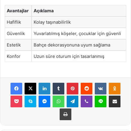
Avantajlar
Açıklama
Hafiflik
Kolay taşınabilirlik
Güvenlik
Yuvarlatılmış köşeler, çocuklar için güvenli
Estetik
Bahçe dekorasyonuna uyum sağlama
Konfor
Uzun süre oturum için tasarlanmış
Facebook
X
LinkedIn
Tumblr
Pinterest
Reddit
VKontakte
Odnok
Pocket
Skype
Messenger
WhatsApp
Telegram
Viber
Line
E-Posta ile payla
Yazdır