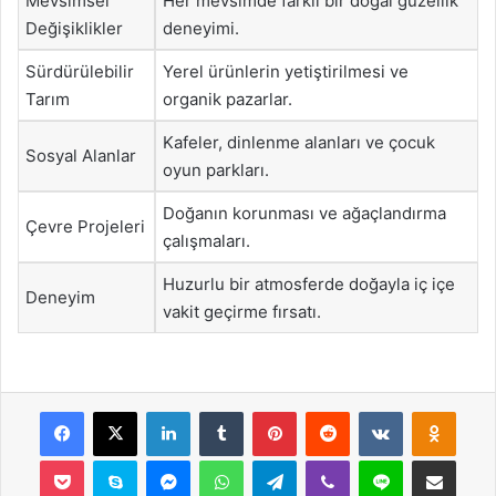
Mevsimsel
Her mevsimde farklı bir doğal güzellik
Değişiklikler
deneyimi.
Sürdürülebilir
Yerel ürünlerin yetiştirilmesi ve
Tarım
organik pazarlar.
Kafeler, dinlenme alanları ve çocuk
Sosyal Alanlar
oyun parkları.
Doğanın korunması ve ağaçlandırma
Çevre Projeleri
çalışmaları.
Huzurlu bir atmosferde doğayla iç içe
Deneyim
vakit geçirme fırsatı.
Facebook
X
LinkedIn
Tumblr
Pinterest
Reddit
VKontakte
Odnok
Pocket
Skype
Messenger
WhatsApp
Telegram
Viber
Line
E-Posta ile payla