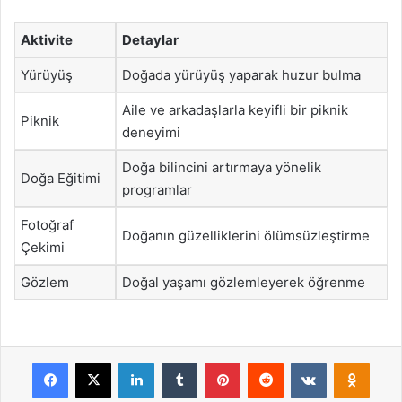
Aktivite
Detaylar
Yürüyüş
Doğada yürüyüş yaparak huzur bulma
Aile ve arkadaşlarla keyifli bir piknik
Piknik
deneyimi
Doğa bilincini artırmaya yönelik
Doğa Eğitimi
programlar
Fotoğraf
Doğanın güzelliklerini ölümsüzleştirme
Çekimi
Gözlem
Doğal yaşamı gözlemleyerek öğrenme
Facebook
X
LinkedIn
Tumblr
Pinterest
Reddit
VKontakte
Odnok
Pocket
Skype
Messenger
WhatsApp
Telegram
Viber
Line
E-Posta ile payla