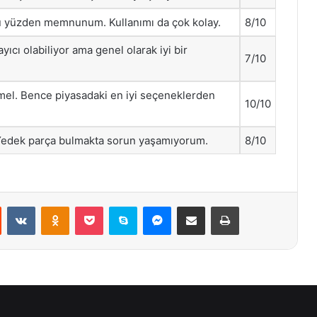
bu yüzden memnunum. Kullanımı da çok kolay.
8/10
yıcı olabiliyor ama genel olarak iyi bir
7/10
el. Bence piyasadaki en iyi seçeneklerden
10/10
 Yedek parça bulmakta sorun yaşamıyorum.
8/10
st
Reddit
VKontakte
Odnoklassniki
Pocket
Skype
Messenger
E-Posta ile paylaş
Yazdır