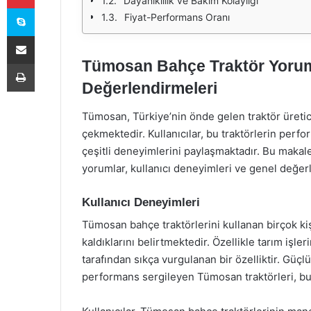
Dayanıklılık ve Bakım Kolaylığı
Skype
Fiyat-Performans Oranı
E-Posta ile paylaş
Tümosan Bahçe Traktör Yoruml
Yazdır
Değerlendirmeleri
Tümosan, Türkiye’nin önde gelen traktör üreticil
çekmektedir. Kullanıcılar, bu traktörlerin perfo
çeşitli deneyimlerini paylaşmaktadır. Bu makal
yorumlar, kullanıcı deneyimleri ve genel değerl
Kullanıcı Deneyimleri
Tümosan bahçe traktörlerini kullanan birçok ki
kaldıklarını belirtmektedir. Özellikle tarım işle
tarafından sıkça vurgulanan bir özelliktir. Güçl
performans sergileyen Tümosan traktörleri, bu