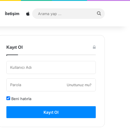
Sitemap
Arama
İletişim
yap
...
Kayıt Ol
Unuttunuz mu?
Beni hatırla
Kayıt Ol