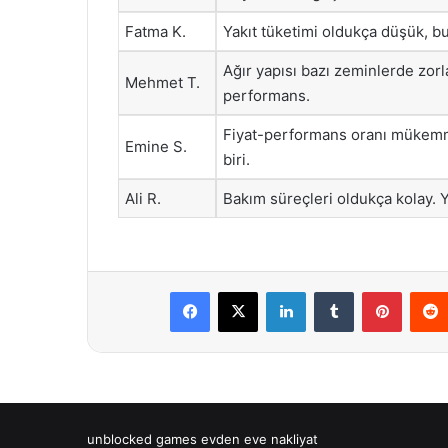
Fatma K.
Yakıt tüketimi oldukça düşük, 
Ağır yapısı bazı zeminlerde zorla
Mehmet T.
performans.
Fiyat-performans oranı mükemm
Emine S.
biri.
Ali R.
Bakım süreçleri oldukça kolay.
Facebook
X
LinkedIn
Tumblr
Pintere
unblocked games
evden eve nakliyat