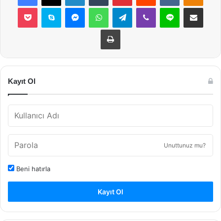
Pocket
Skype
Messenger
WhatsApp
Telegram
Viber
Line
E-Posta ile payla
Yazdır
Kayıt Ol
Unuttunuz mu?
Beni hatırla
Kayıt Ol