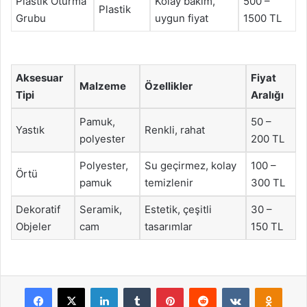
Plastik Oturma
Kolay bakım,
500 –
Plastik
Grubu
uygun fiyat
1500 TL
Aksesuar
Fiyat
Malzeme
Özellikler
Tipi
Aralığı
Pamuk,
50 –
Yastık
Renkli, rahat
polyester
200 TL
Polyester,
Su geçirmez, kolay
100 –
Örtü
pamuk
temizlenir
300 TL
Dekoratif
Seramik,
Estetik, çeşitli
30 –
Objeler
cam
tasarımlar
150 TL
Facebook
X
LinkedIn
Tumblr
Pinterest
Reddit
VKontakte
Odnok