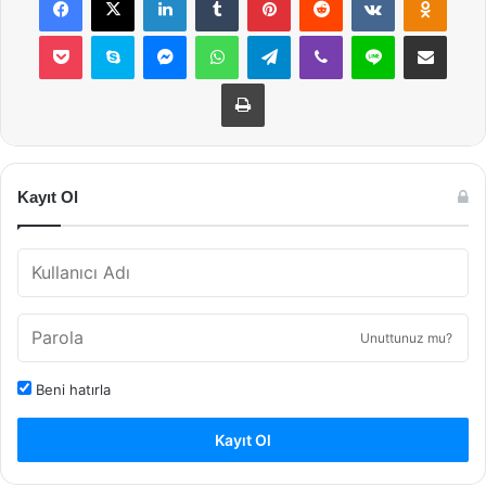
Pocket
Skype
Messenger
WhatsApp
Telegram
Viber
Line
E-Posta ile payla
Yazdır
Kayıt Ol
Unuttunuz mu?
Beni hatırla
Kayıt Ol