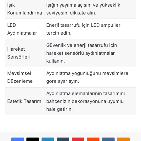
Işık
Işığın yayılma açısını ve yükseklik
Konumlandırma
seviyesini dikkate alın.
LED
Enerji tasarrufu için LED ampuller
Aydınlatmalar
tercih edin.
Güvenlik ve enerji tasarrufu için
Hareket
hareket sensörlü aydınlatmalar
Sensörleri
kullanın.
Mevsimsel
Aydınlatma yoğunluğunu mevsimlere
Düzenleme
göre ayarlayın.
Aydınlatma elemanlarının tasarımını
Estetik Tasarım
bahçenizin dekorasyonuna uyumlu
hale getirin.
Facebook
X
LinkedIn
Tumblr
Pinterest
Reddit
VKontakte
Odnok