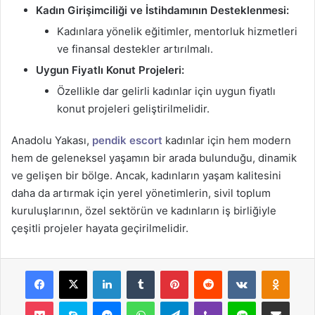
Kadın Girişimciliği ve İstihdamının Desteklenmesi:
Kadınlara yönelik eğitimler, mentorluk hizmetleri
ve finansal destekler artırılmalı.
Uygun Fiyatlı Konut Projeleri:
Özellikle dar gelirli kadınlar için uygun fiyatlı
konut projeleri geliştirilmelidir.
Anadolu Yakası,
pendik escort
kadınlar için hem modern
hem de geleneksel yaşamın bir arada bulunduğu, dinamik
ve gelişen bir bölge. Ancak, kadınların yaşam kalitesini
daha da artırmak için yerel yönetimlerin, sivil toplum
kuruluşlarının, özel sektörün ve kadınların iş birliğiyle
çeşitli projeler hayata geçirilmelidir.
Facebook
X
LinkedIn
Tumblr
Pinterest
Reddit
VKontakte
Odnok
Pocket
Skype
Messenger
WhatsApp
Telegram
Viber
Line
E-Posta ile payla