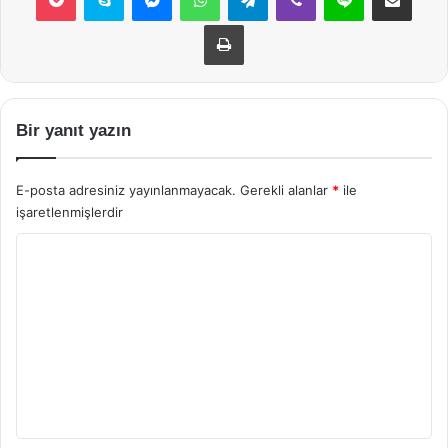
Yazdır
Bir yanıt yazın
E-posta adresiniz yayınlanmayacak.
Gerekli alanlar
*
ile
işaretlenmişlerdir
Y
o
r
u
m
*