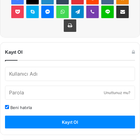
Pocket
Skype
Messenger
WhatsApp
Telegram
Viber
Line
E-Posta ile payla
Yazdır
Kayıt Ol
Unuttunuz mu?
Beni hatırla
Kayıt Ol