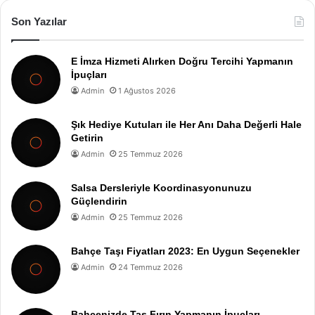
Son Yazılar
E İmza Hizmeti Alırken Doğru Tercihi Yapmanın
İpuçları
Admin
1 Ağustos 2026
Şık Hediye Kutuları ile Her Anı Daha Değerli Hale
Getirin
Admin
25 Temmuz 2026
Salsa Dersleriyle Koordinasyonunuzu
Güçlendirin
Admin
25 Temmuz 2026
Bahçe Taşı Fiyatları 2023: En Uygun Seçenekler
Admin
24 Temmuz 2026
Bahçenizde Taş Fırın Yapmanın İpuçları