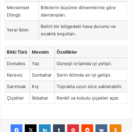
Mevsimsel
Bitkilerin büyüme dönemlerine göre
Döngü
davranışları.
Belirli bir bölgedeki hava durumu ve
Yerel İklim
sıcaklık koşulları.
Bitki Türü
Mevsim
Özellikler
Domates
Yaz
Güneşli ortamda iyi yetişir.
Kereviz
Sonbahar
Serin iklimde en iyi gelişir.
Sarımsak
Kış
Toprakta uzun süre saklanabilir.
Çiçekler
İlkbahar
Renkli ve kokulu çiçekler açar.
Facebook
X
LinkedIn
Tumblr
Pinterest
Reddit
VKontakte
Odnok